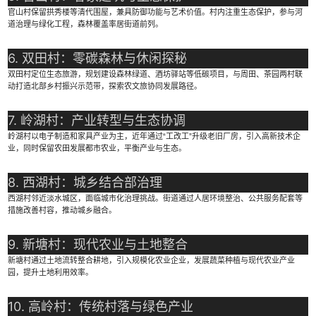
官山村保留拱秀楼等清代围屋，兼具防御功能与艺术价值。村内注重生态保护，参与河
道治理与绿化工程，森林覆盖率居街道前列。
6. 双田村：零碳森林与休闲探秘
双田村定位生态旅游，规划建设森林绿道、酒坊驿站等低碳项目，与周田、茶园两村联
动打造北部乡村振兴示范带，探索农文旅协同发展路径。
7. 岭湖村：产业转型与生态协调
岭湖村以电子制造和家具产业为主，近年通过“工改工”升级老旧厂房，引入高新技术企
业，同时保留农田发展都市农业，平衡产业与生态。
8. 西湖村：城乡结合部治理
西湖村邻近淡水城区，面临城市化治理挑战。街道通过人居环境整治、公共服务配套等
措施改善村容，推动城乡融合。
9. 新塘村：现代农业与土地整合
新塘村通过土地流转整合耕地，引入规模化农业企业，发展蔬菜种植与现代农业产业
园，提升土地利用效率。
10. 高岭村：传统村落与绿色产业