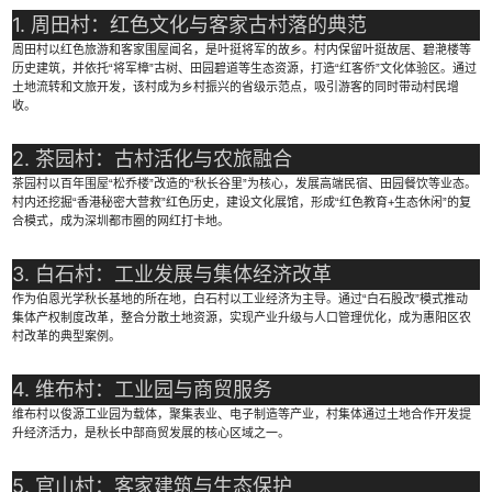
1. 周田村：红色文化与客家古村落的典范
周田村以红色旅游和客家围屋闻名，是叶挺将军的故乡。村内保留叶挺故居、碧滟楼等
历史建筑，并依托“将军樟”古树、田园碧道等生态资源，打造“红客侨”文化体验区。通过
土地流转和文旅开发，该村成为乡村振兴的省级示范点，吸引游客的同时带动村民增
收。
2. 茶园村：古村活化与农旅融合
茶园村以百年围屋“松乔楼”改造的“秋长谷里”为核心，发展高端民宿、田园餐饮等业态。
村内还挖掘“香港秘密大营救”红色历史，建设文化展馆，形成“红色教育+生态休闲”的复
合模式，成为深圳都市圈的网红打卡地。
3. 白石村：工业发展与集体经济改革
作为伯恩光学秋长基地的所在地，白石村以工业经济为主导。通过“白石股改”模式推动
集体产权制度改革，整合分散土地资源，实现产业升级与人口管理优化，成为惠阳区农
村改革的典型案例。
4. 维布村：工业园与商贸服务
维布村以俊源工业园为载体，聚集表业、电子制造等产业，村集体通过土地合作开发提
升经济活力，是秋长中部商贸发展的核心区域之一。
5. 官山村：客家建筑与生态保护