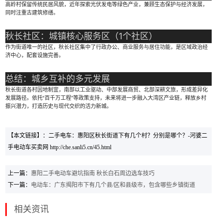
高岭村保留传统民居风貌，近年探索光伏发电等绿色产业，兼顾生态保护与经济发展，
同时注重古建筑修缮。
秋长社区：城镇核心服务区（1个社区）
作为街道唯一的社区，秋长社区集中了行政办公、商业服务与居住功能，是区域政治经
济中心，配套设施完善。
总结：城乡互补的多元发展
秋长街道各村因地制宜，南部以工业驱动、中部发展商贸、北部深耕文旅，形成差异化
发展路径。依托“百千万工程”等政策支持，未来将进一步融入大湾区产业链，释放乡村
振兴潜力，打造历史与现代交织的活力新城。
【本文链接】：二手电车：惠阳区秋长街道下有几个村？分别是哪个？-河婆二
手电动车买卖网 http://che.sanli5.cn/45.html
上一篇：
惠阳二手电动车避坑指南 秋长白石周边选车技巧
下一篇：
电动车：广东揭阳市下有几个县/区和县级市，包含哪些乡镇街道
相关资讯